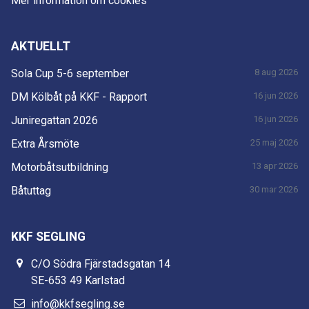
Mer information om cookies
AKTUELLT
Sola Cup 5-6 september
8 aug 2026
DM Kölbåt på KKF - Rapport
16 jun 2026
Juniregattan 2026
16 jun 2026
Extra Årsmöte
25 maj 2026
Motorbåtsutbildning
13 apr 2026
Båtuttag
30 mar 2026
KKF SEGLING
C/O Södra Fjärstadsgatan 14
SE-653 49 Karlstad
info@kkfsegling.se