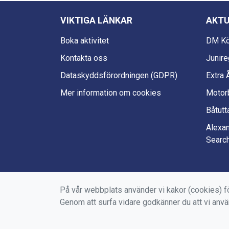
VIKTIGA LÄNKAR
AKTU
Boka aktivitet
DM Kö
Kontakta oss
Junire
Dataskyddsförordningen (GDPR)
Extra
Mer information om cookies
Motorb
Båtutt
Alexan
Searc
På vår webbplats använder vi kakor (cookies) fö
Genom att surfa vidare godkänner du att vi anv