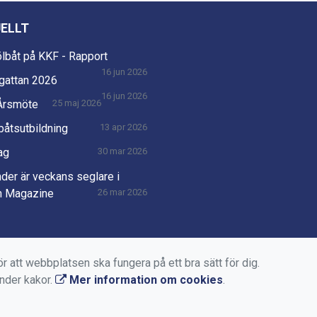
ELLT
lbåt på KKF - Rapport
16 jun 2026
gattan 2026
16 jun 2026
 Årsmöte
25 maj 2026
åtsutbildning
13 apr 2026
ag
30 mar 2026
der är veckans seglare i
h Magazine
26 mar 2026
r att webbplatsen ska fungera på ett bra sätt för dig.
änder kakor.
Mer information om cookies
.