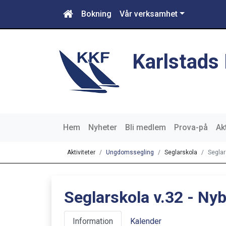
Bokning
Vår verksamhet
Karlstads
Hem
Nyheter
Bli medlem
Prova-på
Akt
Aktiviteter
Ungdomssegling
Seglarskola
Seglar
Seglarskola v.32 - Nyb
Information
Kalender