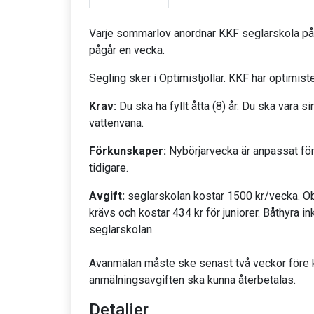
Varje sommarlov anordnar KKF seglarskola på
pågår en vecka.
Segling sker i Optimistjollar. KKF har optimiste
Krav:
Du ska ha fyllt åtta (8) år. Du ska vara 
vattenvana.
Förkunskaper:
Nybörjarvecka är anpassat för
tidigare.
Avgift:
seglarskolan kostar 1500 kr/vecka. O
krävs och kostar 434 kr för juniorer. Båthyra ink
seglarskolan.
Avanmälan måste ske senast två veckor före k
anmälningsavgiften ska kunna återbetalas.
Detaljer