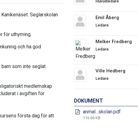
Huvudledare
 Kanikenäset. Seglarskolan
Emil Åberg
Ledare
r för uthyrning.
Melker Fredberg
simkunnig och ha god
Ledare
 barn som inte seglat
Ville Hedberg
Ledare
bligatoriskt medlemskap
luderat i avgiften för
DOKUMENT
anmal...skolan.pdf
ursens första dag för att
116.66 KB