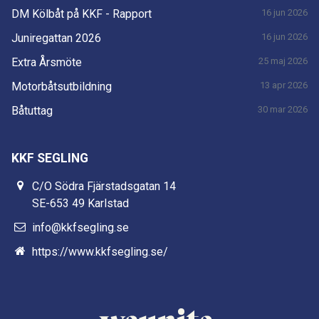
DM Kölbåt på KKF - Rapport
16 jun 2026
Juniregattan 2026
16 jun 2026
Extra Årsmöte
25 maj 2026
Motorbåtsutbildning
13 apr 2026
Båtuttag
30 mar 2026
KKF SEGLING
C/O Södra Fjärstadsgatan 14
SE-653 49 Karlstad
info@kkfsegling.se
https://www.kkfsegling.se/