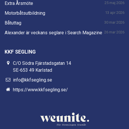
Extra Årsmöte
25 maj 2026
Motorbåtsutbildning
13 apr 2026
Båtuttag
30 mar 2026
Alexander är veckans seglare i Search Magazine
26 mar 2026
KKF SEGLING
C/O Södra Fjärstadsgatan 14
SE-653 49 Karlstad
info@kkfsegling.se
https://www.kkfsegling.se/