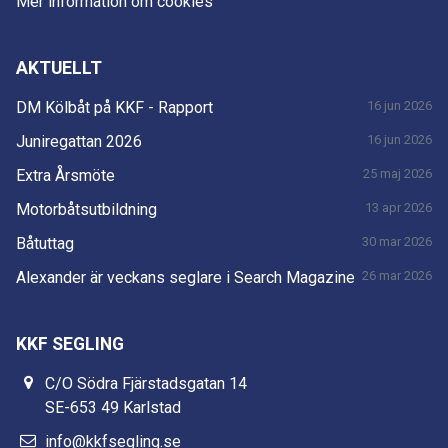
Mer information om cookies
AKTUELLT
DM Kölbåt på KKF - Rapport
16 jun 2026
Juniregattan 2026
16 jun 2026
Extra Årsmöte
25 maj 2026
Motorbåtsutbildning
13 apr 2026
Båtuttag
30 mar 2026
Alexander är veckans seglare i Search Magazine
26 mar 2026
KKF SEGLING
C/O Södra Fjärstadsgatan 14
SE-653 49 Karlstad
info@kkfsegling.se